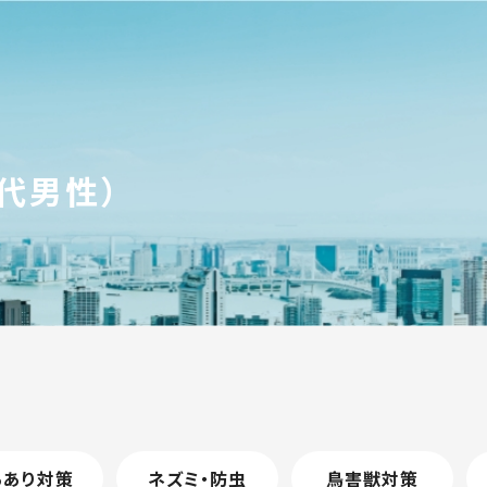
代男性）
ろあり対策
ネズミ・防虫
鳥害獣対策