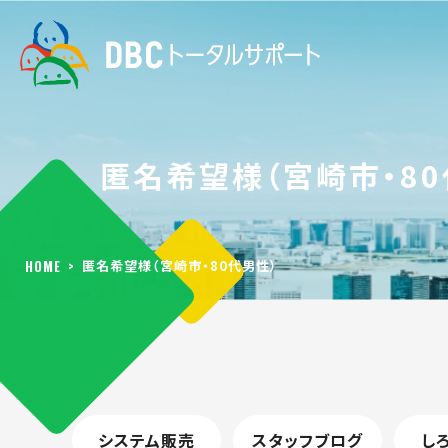
匿名希望様（宮崎市・80
HOME
>
匿名希望様（宮崎市・80代男性）
システム販売
スタッフブログ
し